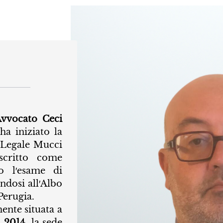
vvocato Ceci
ha iniziato la
o Legale Mucci
critto come
do l′esame di
ndosi all′Albo
Perugia.
mente situata a
l
2014
, la sede