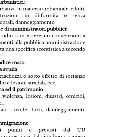
urbanistici:
mativa in materia ambientale, rifiuti,
ostruzioni in difformità o senza
ientali, danneggiamento
e di amministratori pubblici:
studio a in essere un convenzioni a
enenti alla pubblica amministrazione
uta una specifica scontistica a secondo
codice rosso
a strada
riachezza o sotto effetto di sostanze
o e lesioni stradali, ecc.
na ed il patrimonio
violenza, lesioni, disastri, omicidi,
c…,
io : truffe, furti, danneggiamenti,
’immigrazione
ti puniti e previsti dal T.U
ommessi sia dal cittadino straniero