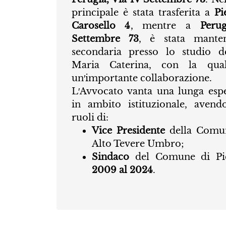
principale è stata trasferita a
Pi
Carosello 4
, mentre a
Peru
Settembre 73
, è stata mante
secondaria presso lo studio d
Maria Caterina, con la qua
un′importante collaborazione.
L′Avvocato vanta una lunga esp
in ambito istituzionale, avend
ruoli di:
Vice Presidente
della Comu
Alto Tevere Umbro;
Sindaco
del Comune di Pie
2009 al 2024
.