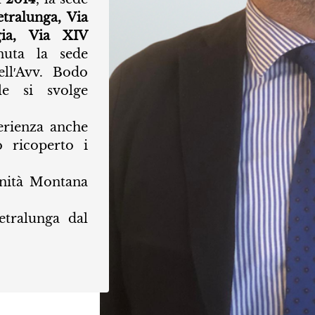
etralunga, Via
gia, Via XIV
nuta la sede
ell′Avv. Bodo
le si svolge
erienza anche
o ricoperto i
nità Montana
tralunga dal