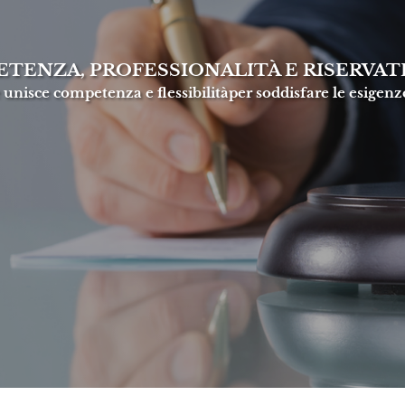
ETENZA, PROFESSIONALITÀ E RISERVATE
unisce competenza e flessibilitàper soddisfare le esigenz