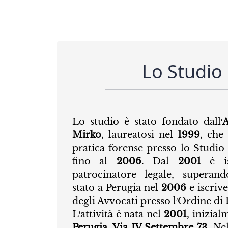
Lo Studio
Lo studio è stato fondato dall′
A
Mirko
, laureatosi nel
1999
, che 
pratica forense presso lo Studi
fino al
2006
. Dal
2001
è is
patrocinatore legale, superan
stato a Perugia nel
2006
e iscrive
degli Avvocati presso l′Ordine di 
L′attività è nata nel
2001
, inizial
Perugia, Via IV Settembre 73
. Ne