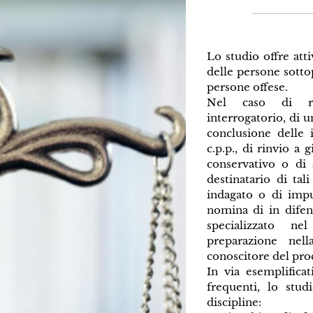
Lo studio offre atti
delle persone sotto
persone offese.
Nel caso di ric
interrogatorio, di u
conclusione delle i
c.p.p., di rinvio a 
conservativo o di 
destinatario di tal
indagato o di imput
nomina di in difen
specializzato n
preparazione nel
conoscitore del pro
In via esemplificat
frequenti, lo studi
discipline: