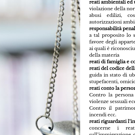
reati ambientali ed 
violazione della nor
abusi edilizi, c
autorizzazioni amb
responsabilità penal
a tal proposito lo 
favore degli appart
ai quali è riconosci
della materia
reati di famiglia e 
reati del codice dell
guida in stato di ub
stupefacenti, omicidi
reati conto la perso
Contro la persona :
violenze sessuali ec
Contro il patrimon
incendi ecc.
reati riguardanti l
concerne i rea
sull’immigrazione c